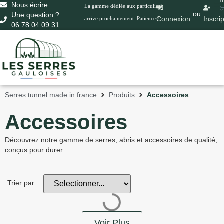
0
Nous écrire
La gamme dédiée aux particuliers
ou
Une question ?
Connexion
Inscri
arrive prochainement. Patience !
06.78.04.09.31
Serres tunnel made in france
Produits
Accessoires
Accessoires
Découvrez notre gamme de serres, abris et accessoires de qualité,
conçus pour durer.
Trier par :
Voir Plus