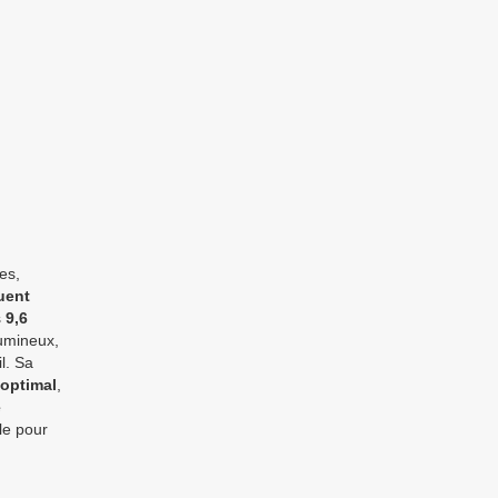
es,
uent
s
9,6
lumineux,
l. Sa
optimal
,
e
le pour