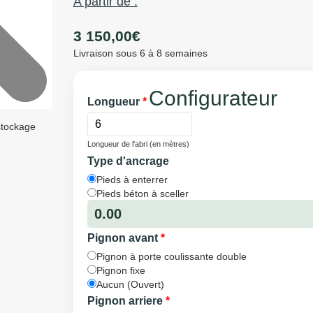
A partir de :
3 150,00
€
Livraison sous 6 à 8 semaines
Configurateur
Longueur
*
Longueur de l'abri (en mètres)
Type d'ancrage
Pieds à enterrer
Pieds béton à sceller
0.00
Pignon avant
*
Pignon à porte coulissante double
Pignon fixe
Aucun (Ouvert)
Pignon arriere
*