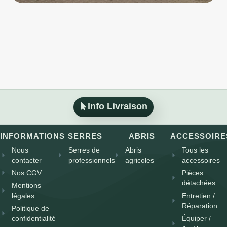
Info Livraison
INFORMATIONS
SERRES
ABRIS
ACCESSOIRE
Nous
Serres de
Abris
Tous les
contacter
professionnels
agricoles
accessoires
Nos CGV
Pièces
détachées
Mentions
légales
Entretien /
Réparation
Politique de
confidentialité
Équiper /