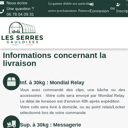
0
Nous écrire
La gamme dédiée aux particuliers
ou
Une question ?
Connexion
Inscri
arrive prochainement. Patience !
06.78.04.09.31
Informations concernant la
livraison
Inf. à 30kg : Mondial Relay
Vous avez commandé des clips, une bâche ou des
accessoires : Votre colis sera envoyé par Mondial Relay.
Le délai de livraison est d'environ 48h après expédition.
Votre colis sera livré à domicile, ou au point relais/Locker
sélectionné lors de votre commande.
Sup. à 30kg : Messagerie