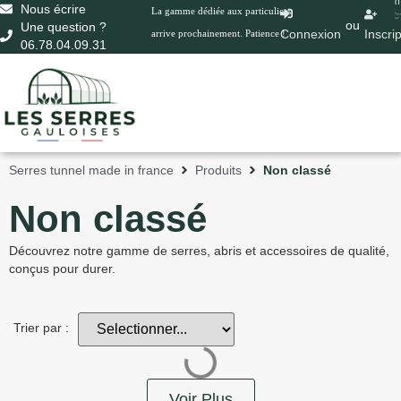
0
Nous écrire
La gamme dédiée aux particuliers
ou
Une question ?
Connexion
Inscri
arrive prochainement. Patience !
06.78.04.09.31
Serres tunnel made in france
Produits
Non classé
Non classé
Découvrez notre gamme de serres, abris et accessoires de qualité,
conçus pour durer.
Trier par :
Voir Plus