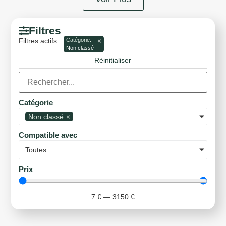
Filtres
Filtres actifs :
Catégorie
:
×
Non classé
Réinitialiser
Catégorie
Non classé
×
Compatible avec
Toutes
Prix
7
€
—
3150
€